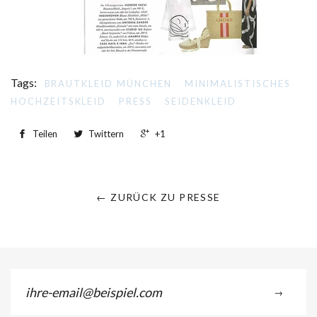
Tags:
BRAUTKLEID MÜNCHEN
MINIMALISTISCHES
HOCHZEITSKLEID
PRESS
SEIDENKLEID
Teilen
Twittern
+1
← ZURÜCK ZU PRESSE
ihre-
→
email@beispiel.com