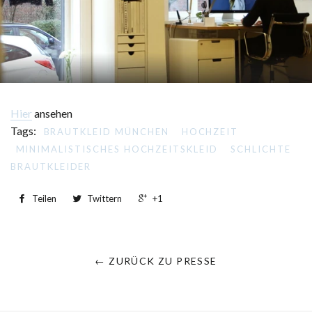
Hier
ansehen
Tags:
BRAUTKLEID MÜNCHEN
HOCHZEIT
MINIMALISTISCHES HOCHZEITSKLEID
SCHLICHTE
BRAUTKLEIDER
Teilen
Twittern
+1
← ZURÜCK ZU PRESSE