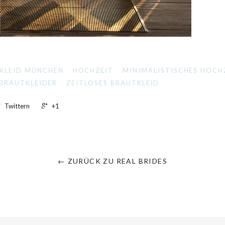
KLEID MÜNCHEN
HOCHZEIT
MINIMALISTISCHES HOCH
 BRAUTKLEIDER
ZEITLOSES BRAUTKLEID
Twittern
+1
← ZURÜCK ZU REAL BRIDES