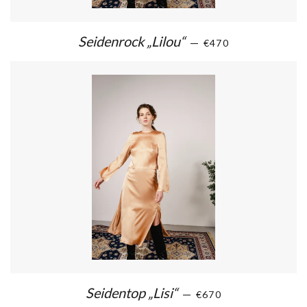
Seidenrock „Lilou“
—
€470
Seidentop „Lisi“
—
€670