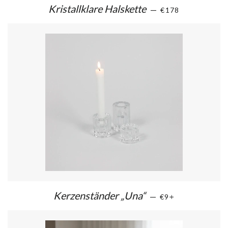
Kristallklare Halskette
—
€178
Kerzenständer „Una“
—
€9