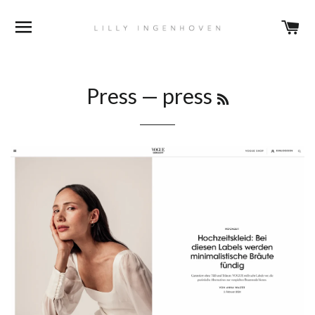
BROWSE
C
RSS
Press
— press