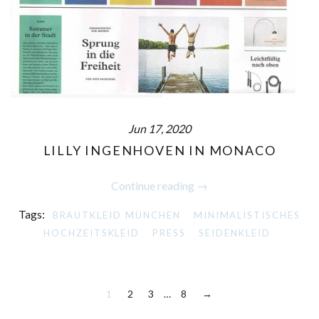
Jun 17, 2020
LILLY INGENHOVEN IN MONACO
Continue reading →
Tags:
BRAUTKLEID MÜNCHEN
MINIMALISTISCHES
HOCHZEITSKLEID
PRESS
SEIDENKLEID
1
2
3
…
8
→